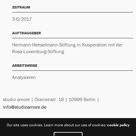
ZEITRAUM
3-6/2017
AUFTRAGGEBER
Hermann-Henselmann-Stiftung in Kooperation mit der
Rosa-Luxemburg-Stiftung
ARBEITSWEISE
Analysieren
studio amore | Oranienstr. 18 | 10999 Berlin |
info@studioamore.de
Our site uses cookies. Learn more about our use of cookies:
cookie policy
Impressum
und
Datenschutz